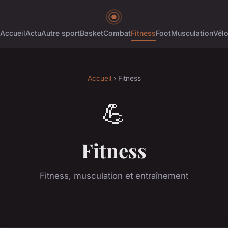
Accueil
Actu
Autre sport
Basket
Combat
Fitness
Foot
Musculation
Vél
Accueil
› Fitness
💪
Fitness
Fitness, musculation et entraînement